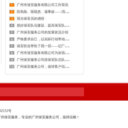
广州市保安服务有限公司工作简讯
防
风险、除隐患、遏事故——消防安全与逃生技巧培训纪实
我当保安员的感悟
抓
好保安队伍建设，提高保安队伍素质和服务水平
广州保安服务公司的发展状况介绍
严
格要求自己，以实际行动带动保安队员——广州保安服务公司驻官洲派出所中队长感言
保
安职业带给了我一切——记广州保安服务公司保安大队长陈墨池
广
州市保安服务有限公司为加强管理，制定保安工作规定
广
州保安服务公司抓保安队伍队列训练的主要体会
广
州保安服务公司，值得客户信赖的好公司！
92152号
广州保安服务，专业的广州保安服务公司，值得信赖！