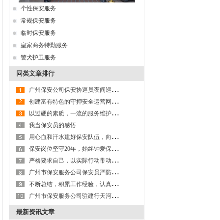
个性保安服务
常规保安服务
临时保安服务
皇家商务特勤服务
警犬护卫服务
同类文章排行
广
州保安公司保安协巡员夜间巡逻，抓获劫色又劫财的恶徒
创
建富有特色的守押安全运营网络，带领押运队伍继续前行——记广州保安公司押运大队郭明达
以
过硬的素质，一流的服务维护市政府的形象和平安——记广州市保安服务公司驻市政府保安队
我当保安员的感悟
用
心血和汗水建好保安队伍，向广州市保安服务公司交上一份满意答卷
保
安岗位坚守20年，始终钟爱保安服——记广州保安公司保安员孟爱国
严
格要求自己，以实际行动带动保安队员——广州保安服务公司驻官洲派出所中队长感言
广
州市保安服务公司保安员严防死守，抓获偷窃客户公司财物的窃贼
不
断总结，积累工作经验，认真完成广州保安公司交给的各项任务
广
州市保安服务公司驻建行天河支行保安员肖振星抓获窃贼
最新资讯文章