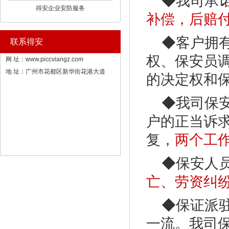
◆我司承
得安企业安防服务
补偿，后赔付
◆客户拥
联系得安
权、保安员
网 址：
www.piccviangz.com
地 址：广州市花都区新华街花港大道
的决定权和
◆我司保
户的正当诉
复，
两个工
◆保安人
亡、劳资纠
◆保证派
一流。我司